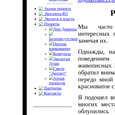
Акции проекта
Р
Экогазета-RU
Экологи и власть
Проекты
Мы часто
Дни Дарвина
интересных 
Биоприсутствие
замечая их.
Против
наркомании
Однажды, на
Конкурсы
поведением
Экология
Души
живописных П
Смотр
обратил вним
"Экосвет"
передо мной 
Архив
проектов
красноватое с
Партнеры
Контакты
Я подошел в
многих мест
облупились