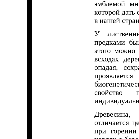
эмблемой мн
которой дать
в нашей стран
У лиственн
предками бы
этого можно 
всходах дер
опадая, сох
проявляет
биогенетиче
свойство 
индивидуальн
Древесина,
отличается ц
при горении