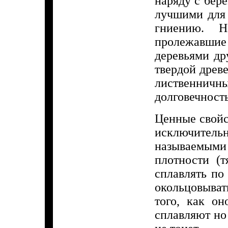
наряду с бер
лучшими для 
гниению. Н
пролежавшие 
деревьями др
твердой древ
лиственничн
долговечност
Ценные свойс
исключитель
называемыми 
плотности (т
сплавлять по
окольцовыват
того, как он
сплавляют но