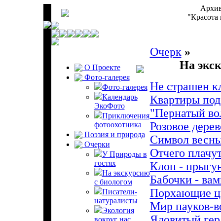
Архив
"Красота 
Очерк
»
На экскурс
О Проекте
Фото-галерея
Не страшен кл
Фото-галерея
Календарь
Квартиры под
ЭкоФото
"Пернатый во
Приключения
Розовое дерев
фотоохотника
Поэзия и природа
Символ весн
Очерки
Отчего плачут
У Природы в
гостях
Клоп - прыгун
На экскурсию
Бабочки - ва
с биологом
Порхающие ц
Писатели-
натуралисты
Мир пауков-в
Экология
Ядовитый гер
вокруг нас