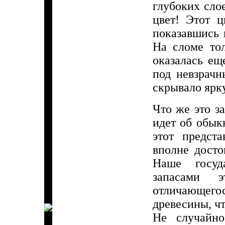
глубоких сло
цвет! Этот ц
показавшись 
На сломе то
оказалась ещ
под невзрач
скрывало ярк
Что же это з
идет об обык
этот предст
вполне досто
Наше госуд
запасами э
отличающегос
древесины, чт
Не случайно