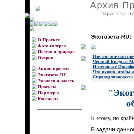
Архив П
"Красота п
Экогазета-RU:
О Проекте
Фото-галерея
Поэзия и природа
Озеленение или пр
Очерки
Черный Квадрат М
Интервью с Иосиф
Акции проекта
Что нужно, чтобы 
Экогазета-RU
Справедливороссы 
Экологи и власть
Проекты
"Эког
Партнеры
Контакты
о
К этому, по крайн
В задачи данно