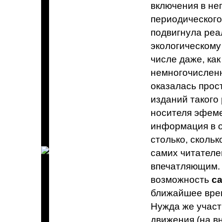
включения в не
периодического
подвигнула реа
экологическому
числе даже, как
немногочисленн
оказалась прос
изданий такого 
носителя эфеме
информация в о
столько, скольк
самих читателе
впечатляющим. 
возможность
с
ближайшее врем
Нужда же участ
движения (на в