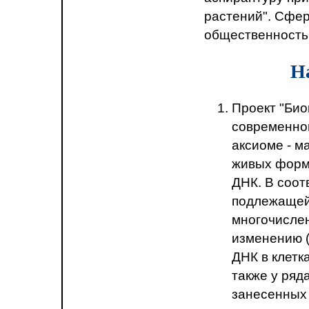
растений". Сфер
общественность
Н
Проект "Био
современной
аксиоме - м
живых форм 
ДНК. В соот
подлежащей
многочисле
изменению 
ДНК в клетк
также у ряд
занесенных 