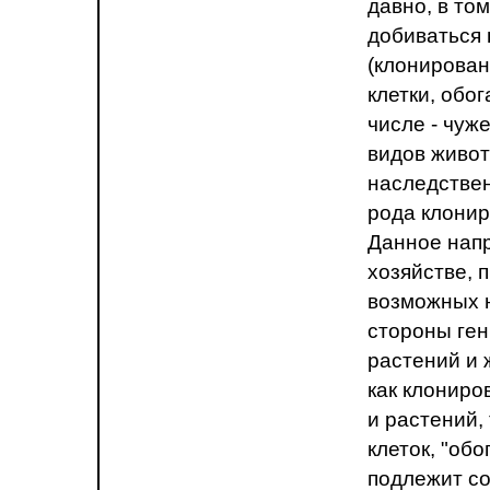
давно, в то
добиваться
(клонирован
клетки, обо
числе - чуж
видов живот
наследствен
рода клони
Данное напр
хозяйстве, 
возможных 
стороны ге
растений и 
как клониро
и растений,
клеток, "об
подлежит со