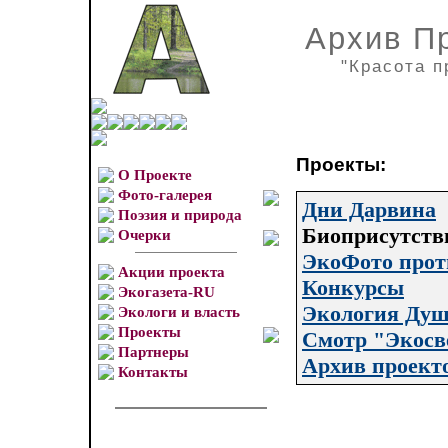
Архив П
"Красота п
Проекты:
О Проекте
Фото-галерея
Дни Дарвина
Поэзия и природа
Биоприсутств
Очерки
ЭкоФото прот
Акции проекта
Конкурсы
Экогазета-RU
Экология Ду
Экологи и власть
Проекты
Смотр "Экосв
Партнеры
Архив проект
Контакты