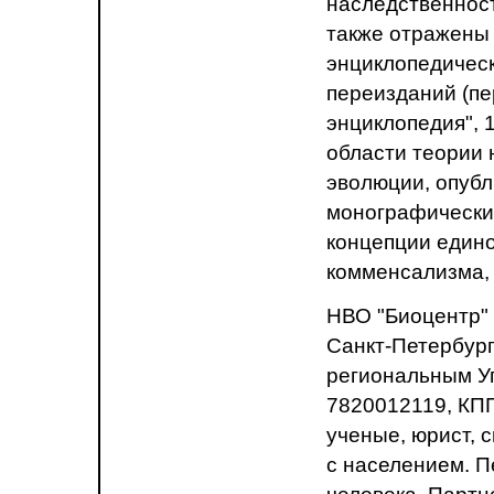
наследственности
также отражены 
энциклопедическ
переизданий (пе
энциклопедия", 1
области теории 
эволюции, опуб
монографических
концепции един
комменсализма, 
НВО "Биоцентр" 
Санкт-Петербург
региональным Уп
7820012119, КПП
ученые, юрист, 
с населением. П