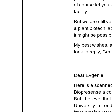
of course let you
facility.
But we are still v
a plant biotech l
it might be possibl
My best wishes, a
took to reply, Ge
Dear Evgenie
Here is a scanned
Biopresense a cou
But I believe, tha
University in Lon