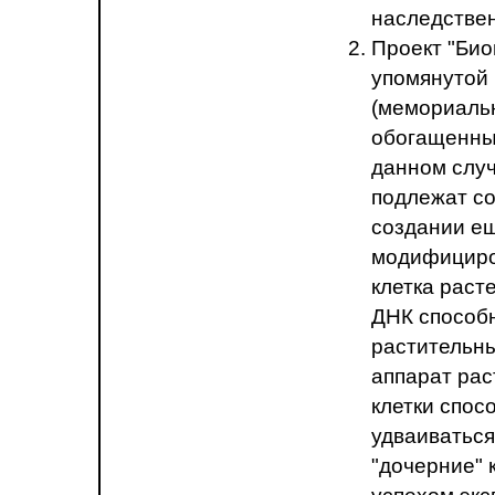
наследствен
Проект "Био
упомянутой
(мемориальн
обогащенных
данном случ
подлежат со
создании ещ
модифициров
клетка раст
ДНК способ
растительны
аппарат рас
клетки спос
удваиваться
"дочерние" 