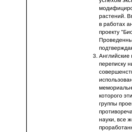
успехом экс
модифициро
растений. В
в работах а
проекту "Би
Проведенны
подтверждаю
Английские 
переписку н
совершенст
использован
мемориальны
которого эт
группы прое
противореч
науки, все 
проработан