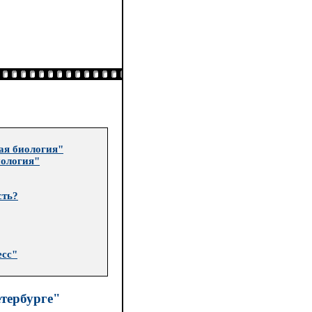
ая биология"
иология"
сть?
есс"
тербурге"