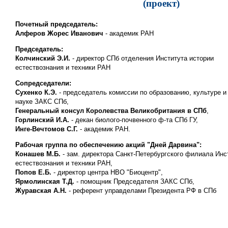
(проект)
Почетный председатель:
Алферов Жорес Иванович
- академик РАН
Председатель:
Колчинский Э.И.
- директор СПб отделения Института истории
естествознания и техники РАН
Сопредседатели:
Сухенко К.Э.
- председатель комиссии по образованию, культуре и
науке ЗАКС СПб,
Генеральный консул Королевства Великобритания в СПб
,
Горлинский И.А.
- декан биолого-почвенного ф-та СПб ГУ,
Инге-Вечтомов С.Г.
- академик РАН.
Рабочая группа по обеспечению акций "Дней Дарвина":
Конашев М.Б.
- зам. директора Санкт-Петербургского филиала Инс
естествознания и техники РАН,
Попов Е.Б.
- директор центра НВО "Биоцентр",
Ярмолинская Т.Д.
- помощник Председателя ЗАКС СПб,
Журавская А.Н.
- референт управделами Президента РФ в СПб