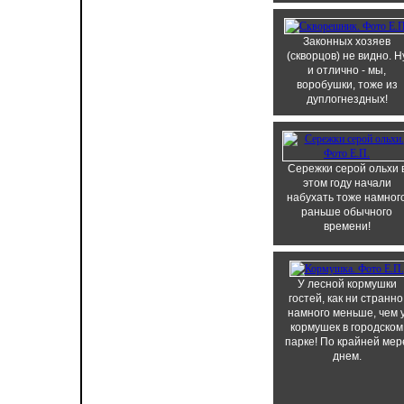
Законных хозяев
(скворцов) не видно. Н
и отлично - мы,
воробушки, тоже из
дуплогнездных!
Сережки серой ольхи 
этом году начали
набухать тоже намног
раньше обычного
времени!
У лесной кормушки
гостей, как ни странно
намного меньше, чем 
кормушек в городском
парке! По крайней мер
днем.