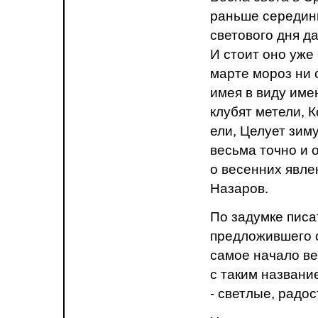
раньше середины
светового дня д
И стоит оно уже 
марте мороз ни с
имея в виду име
клубят метели, 
ели, Целует зим
весьма точно и 
о весенних явле
Назаров.
По задумке писа
предложившего с
самое начало ве
с таким названи
- светлые, радо