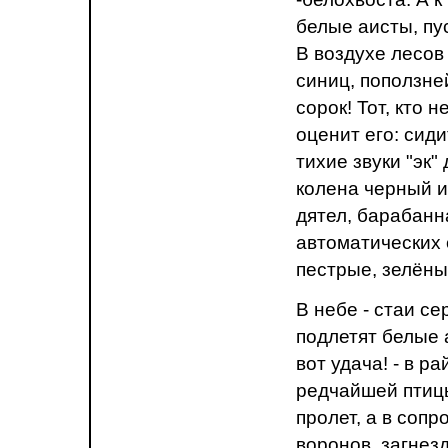
белые аисты, пу
В воздухе лесов
синиц, поползне
сорок! Тот, кто 
оценит его: сид
тихие звуки "эк
колена черный и
дятел, барабанн
автоматических 
пестрые, зелёный
В небе - стаи се
подлетят белые 
вот удача! - в 
редчайшей птицы
пролет, а в сопр
воронов, загнез