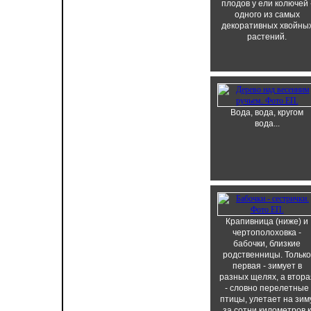
плодов у ели колючей 
одного из самых
декоративных хвойны
растений.
Вода, вода, кругом
вода...
Крапивница (ниже) и
чертополоховка -
бабочки, близкие
родственницы. Только
первая - зимует в
разных щелях, а втора
- словно перелетные
птицы, улетает на зим
за сотни километров к