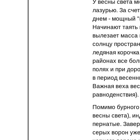
У весны света м
лазурью. За сче
днем - мощный "
Начинают таять 
вылезает масса 
солнцу простран
ледяная корочка 
районах все бол
полях и при дор
в период весенн
Важная веха вес
равноденствия).
Помимо бурного т
весны света), и
пернатые. Завер
серых ворон уже