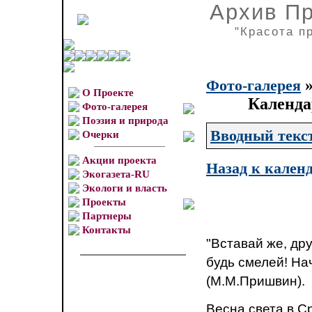
Архив П
"Красота п
Фото-галерея
О Проекте
Календа
Фото-галерея
Поэзия и природа
Вводный текс
Очерки
Акции проекта
Назад к кален
Экогазета-RU
Экологи и власть
Проекты
Партнеры
Контакты
"Вставай же, дру
будь смелей! На
(М.М.Пришвин).
Весна света в С