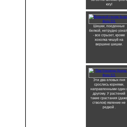
югу!
Шишки, поеденные
белкой, нетрудно узна
- все сгрызет, кроме
хохолка чешуй на
вершине шишки.
Эти два еловых пня
срослись корнями,
направленными один 
другому. У растений
такие срастания (даж
стволов) явление не
редкой .