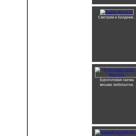
Смотрим и балдеем...
Буроголовая гаичка
весьма любопытна.