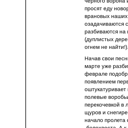
черного ворона 
просят еду ново
врановых наших 
озадачиваются с
разбиваются на 
(дуплистых дере
огнем не найти!)
Начав свои песни
марте уже разби
феврале подобра
появлением перв
оштукатуривает 
полевые воробьи
перекочевкой в 
щуров и снегире
начало пролета 
-белохвоста. А 