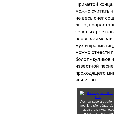
Приметой конца 
можно считать н
не весь снег сош
лыко, прорастан
зеленых ростков
первых зимовавш
мух и крапивниц,
можно отнести п
болот - куликов 
известной песне
проходящего мим
чьи-и -вы!".
Лесная дорога в район
пос. Мга (Ленобласть). 
часов утра, туман ещ
не развеялся, весенне