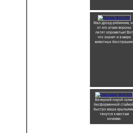
Мал дрозд-рябинник, н
от его атаки вороны
летят опрометью! Вот
что значит и в мире
животных бесстрашие
Вечерней порой галки
бесформенной стайкой
быстро маша крыльями
тянутся к местам
ночевки.