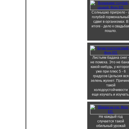
Солнышко пригрело - 
голубей гормональны
сдвиг в организмах. В
итоге - дело к свадьба
пошло.
Листьям бадана снег -
не помеха. Это не бан
какой-нибудь, у которо
уже при плюс 5 - 6
градусов Цельсия вся
зелень жухнет. Причи
такой
холодоустойчивости
еще изучать и изучать
Не каждый год
случается такой
обильный урожай