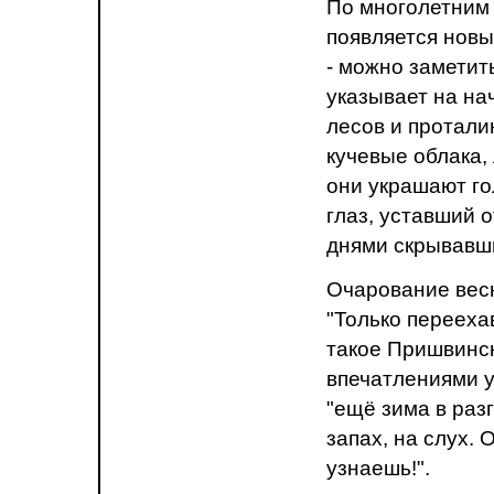
По многолетним
появляется нов
- можно заметит
указывает на на
лесов и протали
кучевые облака,
они украшают го
глаз, уставший 
днями скрывавш
Очарование весн
"Только переехав
такое Пришвинск
впечатлениями уч
"ещё зима в разг
запах, на слух. 
узнаешь!".