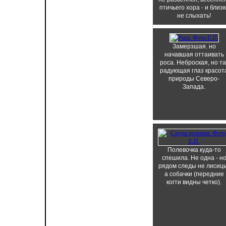
птичьего хора - и близк
не слыхать!
Замерзшая. но
начавшая оттаивать
роса. Неброская, но та
радующая глаз красот
природы Северо-
Запада.
Полевочка куда-то
спешила. Не одна - н
рядом следы не лисиц
а собачки (передние
когти видны четко).