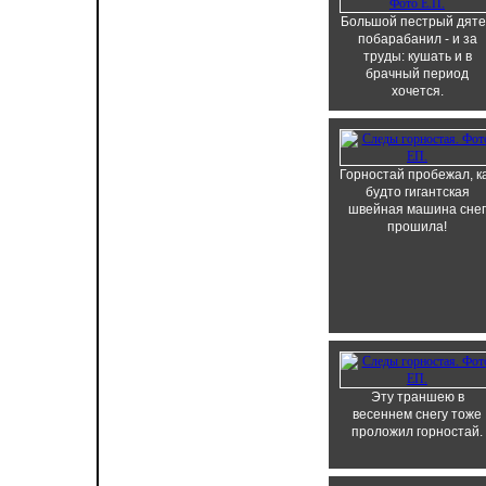
Большой пестрый дят
побарабанил - и за
труды: кушать и в
брачный период
хочется.
Горностай пробежал, к
будто гигантская
швейная машина снег
прошила!
Эту траншею в
весеннем снегу тоже
проложил горностай.