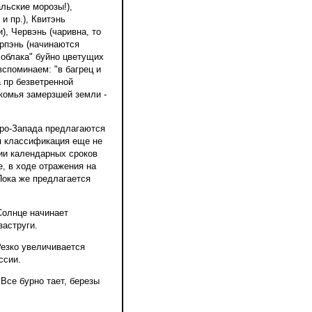
льские морозы!),
 и пр.), Квитэнь
), Червэнь (чаривна, то
эрпэнь (начинаются
"облака" буйно цветущих
вспоминаем: "в багрец и
а пр безветренной
 комья замерзшей земли -
еро-Запада предлагаются
я классификация еще не
ии календарных сроков
е, в ходе отражения на
ока же предлагается
Солнце начинает
заструги.
 Резко увеличивается
ссии.
. Все бурно тает, березы