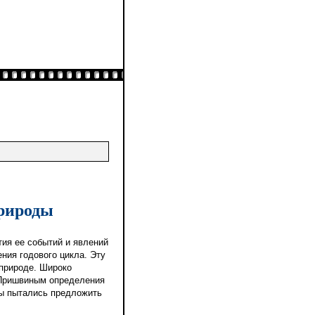
природы
тия ее событий и явлений
ния годового цикла. Эту
 природе. Широко
 Пришвиным определения
ды пытались предложить