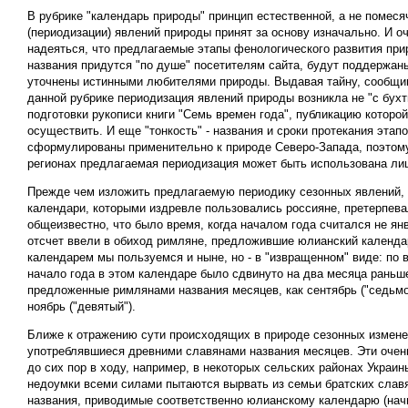
В рубрике "календарь природы" принцип естественной, а не помес
(периодизации) явлений природы принят за основу изначально. И о
надеяться, что предлагаемые этапы фенологического развития при
названия придутся "по душе" посетителям сайта, будут поддержаны
уточнены истинными любителями природы. Выдавая тайну, сообщим
данной рубрике периодизация явлений природы возникла не "с бухты
подготовки рукописи книги "Семь времен года", публикацию которой
осуществить. И еще "тонкость" - названия и сроки протекания этап
сформулированы применительно к природе Северо-Запада, поэтом
регионах предлагаемая периодизация может быть использована ли
Прежде чем изложить предлагаемую периодику сезонных явлений, 
календари, которыми издревле пользовались россияне, претерпева
общеизвестно, что было время, когда началом года считался не янв
отсчет ввели в обиход римляне, предложившие юлианский календа
календарем мы пользуемся и ныне, но - в "извращенном" виде: по 
начало года в этом календаре было сдвинуто на два месяца раньше
предложенные римлянами названия месяцев, как сентябрь ("седьмой"
ноябрь ("девятый").
Ближе к отражению сути происходящих в природе сезонных измен
употреблявшиеся древними славянами названия месяцев. Эти очен
до сих пор в ходу, например, в некоторых сельских районах Украин
недоумки всеми силами пытаются вырвать из семьи братских славя
названия, приводимые соответственно юлианскому календарю (начин