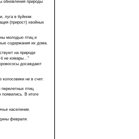
сы обновления природы
и, луга в буйном
ация (прирост) хвойных
ены молодью птиц и
елью содержания их дома.
пствуют на природе
а б не комары…"
е кровососы досаждают
 колосовики не в счет.
ы перелетных птиц
 появились. В итоге
ичье население.
едины февраля.