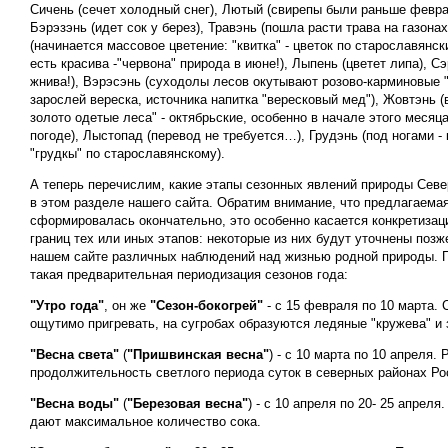
Сичень (сечет холодный снег), Лютый (свирепы были раньше февра
Бэрэзэнь (идет сок у берез), Травэнь (пошла расти трава на газонах
(начинается массовое цветение: "квитка" - цветок по старославянски
есть красива -"червона" природа в июне!), Лыпень (цветет липа), С
жнива!), Вэрэсэнь (суходолы лесов окутывают розово-карминовые 
зарослей вереска, источника напитка "вересковый мед"), Жовтэнь (
золото одетые леса" - октябрьские, особенно в начале этого месяц
погоде), Лыстопад (перевод не требуется…), Грудэнь (под ногами -
"грудкы" по старославянскому).
А теперь перечислим, какие этапы сезонных явлений природы Сев
в этом разделе нашего сайта. Обратим внимание, что предлагаема
сформировалась окончательно, это особенно касается конкретизац
границ тех или иных этапов: некоторые из них будут уточнены позж
нашем сайте различных наблюдений над жизнью родной природы. П
такая предварительная периодизация сезонов года:
"Утро года"
, он же
"Сезон-бокогрей"
- с 15 февраля по 10 марта. 
ощутимо пригревать, на сугробах образуются ледяные "кружева" и 
"Весна света"
(
"Пришвинская весна"
) - с 10 марта по 10 апреля.
продолжительность светлого периода суток в северных районах Ро
"Весна воды"
(
"Березовая весна"
) - с 10 апреля по 20- 25 апреля
дают максимальное количество сока.