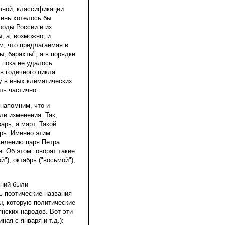
ячной, классификации
чень хотелось бы
роды России и их
, а, возможно, и
, что предлагаемая в
, барахты", а в порядке
 пока не удалось
ов годичного цикла
у в иных климатических
шь частично.
напомним, что и
ли изменения. Так,
арь, а март. Такой
рь. Именно этим
велению царя Петра
. Об этом говорят такие
), октябрь ("восьмой"),
ений были
ь поэтические названия
ы, которую политические
нских народов. Вот эти
ая с января и т.д.):