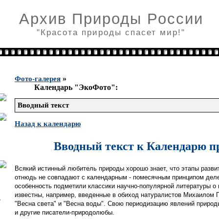
Архив Природы России
"Красота природы спасет мир!"
»
Фото-галерея
Календарь "ЭкоФото":
Вводный текст
Назад к календарю
Вводный текст к Календарю 
Всякий истинный любитель природы хорошо знает, что этапы разви
отнюдь не совпадают с календарным - помесячным принципом деле
особенность подметили классики научно-популярной литературы о
известны, например, введенные в обиход натуралистов Михаилом
"Весна света" и "Весна воды". Свою периодизацию явлений приро
и другие писатели-природолюбы.