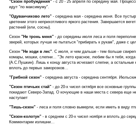
"Сезон пробуждения"
- с 20 - 25 апреля по середину мая. Процес
идут "по максимуму".
"Одуванчиково лето"
- середина мая - середина июня. Все пустыр
цветении этого неприхотливого яркого растения. Завершается вегет
растений (ели, сосны).
Сезон
"Не тронь меня"
- до середины июля леса и поля переполн
зверей, которых лучше не пытаться "прибирать к рукам", даже с ц
Сезон
"Не ходи в лес"
. С июля, и чем дальше - тем больше свире
комары, мошки, слепни… "Эх лето красное, любим бы я тебя, когд
(А.С.Пушкин). Лишь к концу августа исчезают слепни, а остальны
вплоть до первых заморозков…
"Грибной сезон"
- середина августа - середина сентября. Июльские
"Сезон птичьих стай"
- до 20-х чисел октября все основные групп
покидают Северо-Запад. О кочующие в наши места с севера еще не
наступает
"Тишь-сезон"
- леса и поля словно вымерли, если иметь в виду пт
"Сезон-колотун"
- в среднем с 20-х чисел ноября и вплоть до сер
Комментарии излишни…